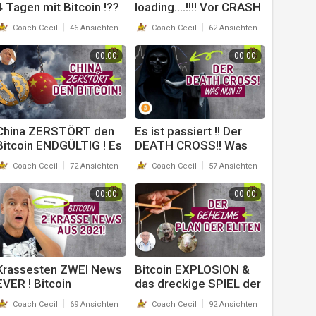
4 Tagen mit Bitcoin !??
loading....!!!! Vor CRASH
Halt dich fest !!! Coach
schützen mit Bitcoin
|
|
Coach Cecil
46 Ansichten
Coach Cecil
62 Ansichten
Cecil
oder Gold ? Coach Cecil
00:00
00:00
China ZERSTÖRT den
Es ist passiert !! Der
Bitcoin ENDGÜLTIG ! Es
DEATH CROSS!! Was
gibt eine CHART, die wir
passiert jetzt !? Bitcoin
|
|
Coach Cecil
72 Ansichten
Coach Cecil
57 Ansichten
dich UMHAUEN !! Coach
& Krypto. Coach Cecil
Cecil
00:00
00:00
Krassesten ZWEI News
Bitcoin EXPLOSION &
EVER ! Bitcoin
das dreckige SPIEL der
EXPLOSION. S.E.C.!!!!
Eliten über dein Leben !!
|
|
Coach Cecil
69 Ansichten
Coach Cecil
92 Ansichten
Coach Cecil
Coach Cecil