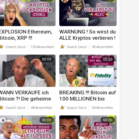
EXPLOSION Ethereum,
WARNUNG ! So wirst du
Bitcoin, XRP !!!
ALLE Kryptos verlieren !
SCHNELL gucken !!
! 8 KRASSE Fehler die
|
|
Coach Cecil
123 Ansichten
Coach Cecil
95 Ansichten
Coach Cecil
ALLE machen !!
00:00
00:00
WANN VERKAUFE ich
BREAKING !!! Bitcoin auf
Bitcoin ?! Die geheime
100 MILLIONEN bis
EXIT STRATEGIE der
02.07.20xx? !!!
|
|
Coach Cecil
48 Ansichten
Coach Cecil
54 Ansichten
Hedge Fund MANAGER
!! Coach Cecil
00:00
00:00