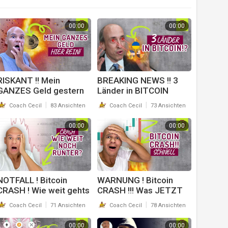
00:00
00:00
RISKANT !! Mein
BREAKING NEWS !! 3
GANZES Geld gestern
Länder in BITCOIN
in DEN Coin gesteckt !!
|
|
Coach Cecil
83 Ansichten
Coach Cecil
73 Ansichten
00:00
00:00
NOTFALL ! Bitcoin
WARNUNG ! Bitcoin
CRASH ! Wie weit gehts
CRASH !!! Was JETZT
noch RUNTER !
!??? NOTFALLVIDEO
|
|
Coach Cecil
71 Ansichten
Coach Cecil
78 Ansichten
00:00
00:00