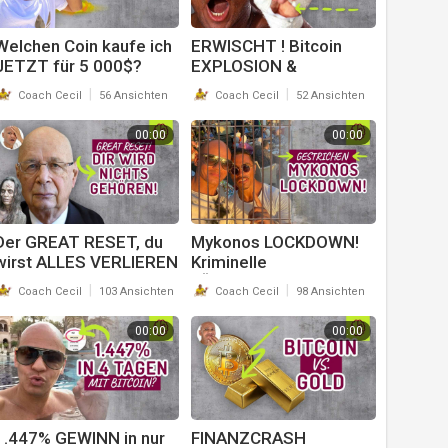
Welchen Coin kaufe ich
ERWISCHT ! Bitcoin
JETZT für 5 000$?
EXPLOSION &
Bitcoin? Ethereum?
BlackRocks dreckiges
|
|
Coach Cecil
56 Ansichten
Coach Cecil
52 Ansichten
NEIN !
SPIEL ! Coach Cecil
00:00
00:00
Der GREAT RESET, du
⁣Mykonos LOCKDOWN!
wirst ALLES VERLIEREN
Kriminelle
(NUR wenn du ein
LÜGENPRESSE, Urlaub
|
|
Coach Cecil
103 Ansichten
Coach Cecil
98 Ansichten
Zombie bist)
gestrichen ? BITCOIN
auf 10k$ !? Coach Cecil
00:00
00:00
⁣1.447% GEWINN in nur
FINANZCRASH