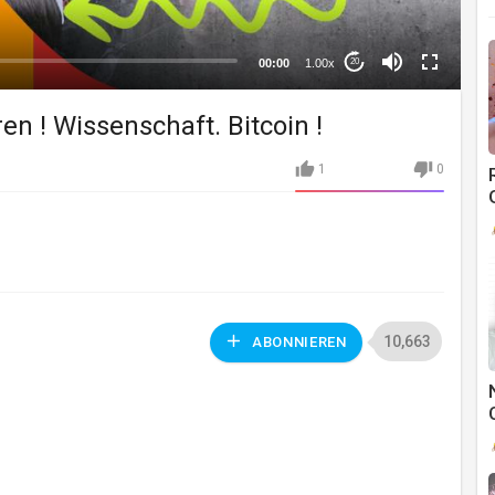
00:00
1.00x
20
ren ! Wissenschaft. Bitcoin !
1
0
10,663
ABONNIEREN