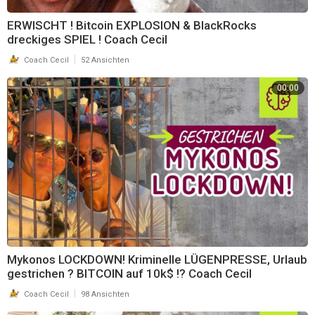
ERWISCHT ! Bitcoin EXPLOSION & BlackRocks
dreckiges SPIEL ! Coach Cecil
|
Coach Cecil
52 Ansichten
00:00
⁣Mykonos LOCKDOWN! Kriminelle LÜGENPRESSE, Urlaub
gestrichen ? BITCOIN auf 10k$ !? Coach Cecil
|
Coach Cecil
98 Ansichten