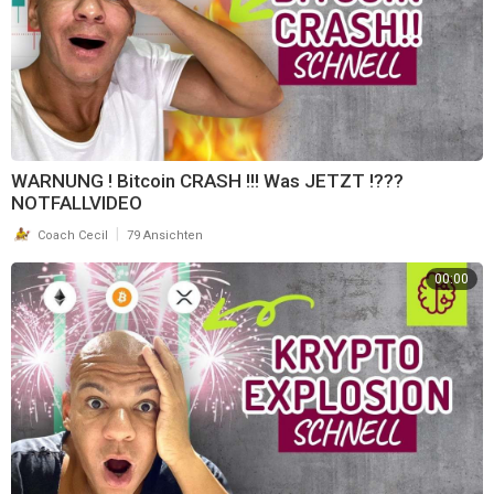
Citrullin:
https://amzn.to/2Sa5Dx2
*
EAAs:
https://amzn.to/3jf9bdc
*
BCAAs:
https://amzn.to/3n1Q2hu
*
🔥 FETTVERBRENNUNG 🔥
L-Carnitin:
https://amzn.to/33d4QC0
*
BIO Sencha Grüntee - Japan:
https://bit.ly/3ijpdCC
WARNUNG ! Bitcoin CRASH !!! Was JETZT !???
🤓 BUCHEMPFEHLUNGEN 🤓
NOTFALLVIDEO
Dumm wie Brot:
https://amzn.to/2G0bCSR
*
|
Coach Cecil
79 Ansichten
Die Weizenwampe:
https://amzn.to/2S8A0UH
*
Dr. Perlmutter, Scheiß schlau:
https://amzn.to/30mfyEj
*
00:00
Die Anabole Diät:
https://amzn.to/36hAb8k
*
Ein Mammut auf den Teller:
https://amzn.to/2Gcy8Yu
*
Das Getreide - Zweischneidiges Schwert der Menschheit:
https://amzn.to/33f9PSJ
*
Low Carb im Sport:
https://amzn.to/3mYpmxT
*
Leben ohne Brot:
https://amzn.to/341O4ok
*
Die bittere Wahrheit über Zucker:
https://amzn.to/33d5pvC
*
Brainwashed:
https://amzn.to/2HJYl1j
*
The Hacking of the American Mind:
https://amzn.to/3cGoclR
*