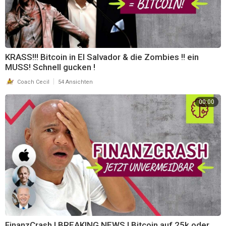
KRASS!!! Bitcoin in El Salvador & die Zombies !! ein
MUSS! Schnell gucken !
|
Coach Cecil
54 Ansichten
00:00
FinanzCrash ! BREAKING NEWS ! Bitcoin auf 25k oder