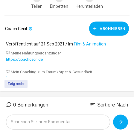
Teilen
Einbetten
Herunterladen
Coach Cecil
ABONNIEREN
Veröffentlicht auf 21 Sep 2021 / Im
Film & Animation
⁣💡 Meine Nahrungsergänzungen
https://coachcecil.de
💡 Mein Coaching zum Traumkörper & Gesundheit
https://maximumprinzip.com
Zeig mehr
💡 Mein Coaching zum Traumkörper & Gesundheit - 5 kostenlose
Videos (Freetour)
https://maximumprinzip.com
/freetour
sort
0 Bemerkungen
Sortiere Nach
💡 Raus aus dem Hamsterrad - 4 kostenlose Videos
https://matrixprinzip.com/freetour