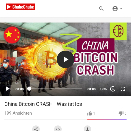
00:00
00:00
1.00x
20
China Bitcoin CRASH ! Was ist los
199
Ansichten
1
0