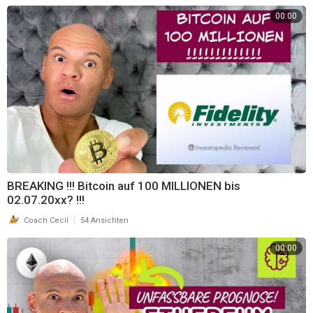
Orientierung und schnellem finden der Produkte und werden je nach
00:00
Erfolg mit einer Provision ausgezahlt falls diese genutzt werden.
Dein Coach Cecil
https://maximumprinzip.com
https://matrixprinzip.com
BREAKING !!! Bitcoin auf 100 MILLIONEN bis
02.07.20xx? !!!
|
Coach Cecil
54 Ansichten
00:00