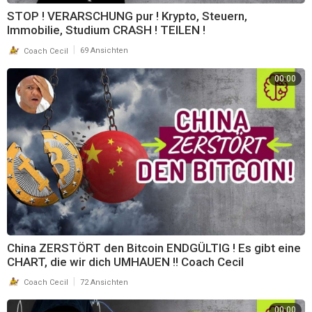
STOP ! VERARSCHUNG pur ! Krypto, Steuern,
Immobilie, Studium CRASH ! TEILEN !
|
Coach Cecil
69 Ansichten
00:00
China ZERSTÖRT den Bitcoin ENDGÜLTIG ! Es gibt eine
CHART, die wir dich UMHAUEN !! Coach Cecil
|
Coach Cecil
72 Ansichten
00:00