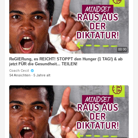
00:00
ReGIERung, es REICHT! STOPPT den Hunger (1 TAG!) & ab
jetzt FÜR die Gesundheit... TEILEN!
Coach Cecil
54 Ansichten
·
5 Jahre alt