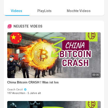
Videos
PlayLists
Mochte Videos
A
NEUESTE VIDEOS
00:00
China Bitcoin CRASH ! Was ist los
Coach Cecil
197 Ansichten
·
5 Jahre alt