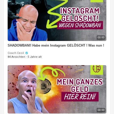
00:00
SHADOWBAN!! Habe mein Instagram GELÖSCHT ! Was nun !
Coach Cecil
84 Ansichten
·
5 Jahre alt
00:00