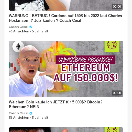
00:00
WARNUNG ! BETRUG ! Cardano auf 150$ bis 2022 laut Charles
Hoskinson !? Jetz kaufen ? Coach Cecil
Coach Cecil
46 Ansichten
·
5 Jahre alt
00:00
Welchen Coin kaufe ich JETZT für 5 000$? Bitcoin?
Ethereum? NEIN !
Coach Cecil
56 Ansichten
·
5 Jahre alt