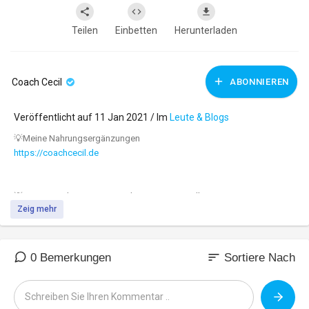
Teilen
Einbetten
Herunterladen
Coach Cecil
ABONNIEREN
Veröffentlicht auf 11 Jan 2021 / Im
Leute & Blogs
⁣⁣⁣⁣⁣⁣⁣⁣⁣⁣⁣⁣⁣⁣⁣⁣⁣⁣⁣💡Meine Nahrungsergänzungen
https://coachcecil.de
💡 Mein Coaching zum Traumkörper & Gesundheit
Zeig mehr
https://maximumprinzip.com
💡 Mein Coaching zum Traumkörper & Gesundheit - 5 kostenlose
sort
0 Bemerkungen
Sortiere Nach
Videos (Freetour)
https://maximumprinzip.com
/freetour