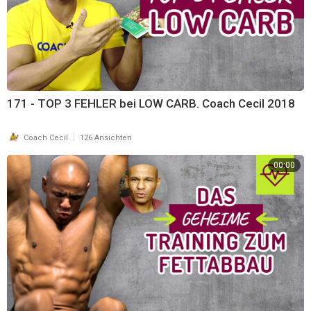
171 - TOP 3 FEHLER bei LOW CARB. Coach Cecil 2018
|
Coach Cecil
126 Ansichten
00:00