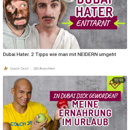
BIO Sencha Grüntee - Japan:
https://bit.ly/3ijpdCC
🥑 LEBENSMITTEL 🥑
BIO Low Carb Brot Backmischung - 1500g:
https://bit.ly/3ij0Zs9
BIO Low Carb Brot Backmischung - 500g:
https://bit.ly/3iieMyZ
BIO MCT-Öl:
https://bit.ly/35l6hjb
Dubai Hater. 2 Tipps wie man mit NEIDERN umgeht
💪🏽 AMINOSÄUREN 💪🏽
Glutamin:
https://amzn.to/33aKdpO
*
|
Coach Cecil
202 Ansichten
Kreatin:
https://amzn.to/2EJ3DJd
*
Arginin:
https://amzn.to/348ka1N
*
00:00
Citrullin:
https://amzn.to/2Sa5Dx2
*
EAAs:
https://amzn.to/3jf9bdc
*
BCAAs:
https://amzn.to/3n1Q2hu
*
🔥 FETTVERBRENNUNG 🔥
L-Carnitin:
https://amzn.to/33d4QC0
*
BIO Sencha Grüntee - Japan:
https://bit.ly/3ijpdCC