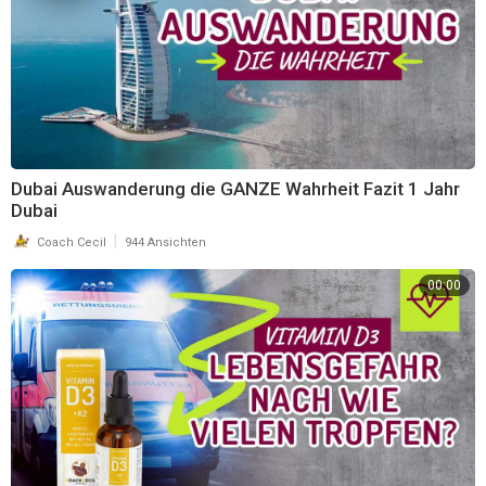
Dein Coach Cecil
https://maximumprinzip.com
https://matrixprinzip.com
Dubai Auswanderung die GANZE Wahrheit Fazit 1 Jahr
Dubai
|
Coach Cecil
944 Ansichten
00:00