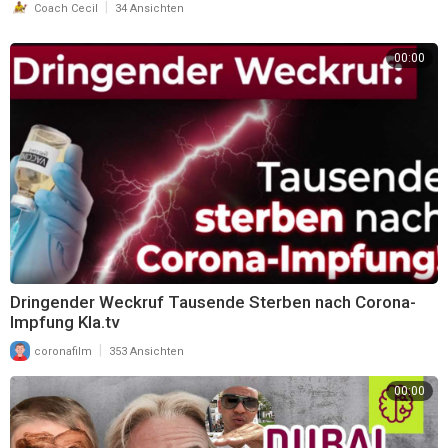
|
Coach Cecil
34 Ansichten
🙋🏽‍♂️ VITAMINE/ MINERALSTOFFE 🙋🏽‍♂️
00:00
Meine absolute BASIS:
Vitamin D3 + K2:
https://bit.ly/3bMyWii
Omega 3 + natürlichem Astaxanthin:
https://bit.ly/2Fth6oc
Basencitrat:
https://bit.ly/3kaYUPD
Natürliches Vitamin C + OPC:
https://bit.ly/35lbRSJ
BIO Jod + BIO Selen:
https://bit.ly/3bLzOUv
Natürliches Multivitamin:
https://bit.ly/2GEwYF5
Natürliches Vitamin C + Eisen:
https://bit.ly/2Zsfcvg
Curcumin Extrakt + Piperin:
https://bit.ly/3ijE93F
L-Tryptophan + Zink:
https://bit.ly/3hjCKIO
Dringender Weckruf Tausende Sterben nach Corona-
Natron:
https://bit.ly/33fq018
Impfung Kla.tv
R-Alpha Liponsäure:
https://bit.ly/2GP8mcY
|
coronafilm
353 Ansichten
00:00
BIO Chlorella:
https://bit.ly/3iieJDj
BIO Spirulina:
https://bit.ly/33e3Egk
BIO Gerstengras Pulver:
https://bit.ly/3inqc4E