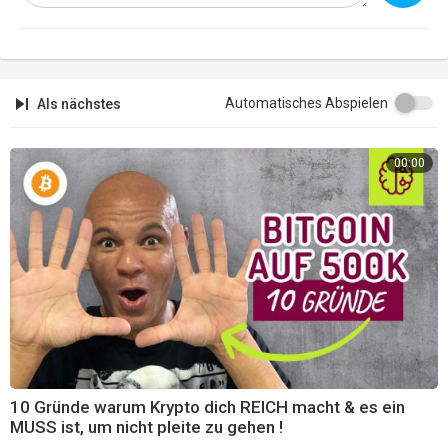
💡 Raus aus dem Hamsterrad - 4 kostenlose Videos
https://matrixprinzip.com/freetour
Automatisches Abspielen
Als nächstes
💡 Webinar - 3 Gründe warum du noch nicht deinen Traumkörper hast
https://maximumprinzip.com
/webinar
00:00
---------------------------------------------------
Meine Kanäle:
Instagram:
https://instagram.com/coach_cecil/
Facebook:
https://facebook.com/CoachCecilHamburg
---------------------------------------------------
10 Gründe warum Krypto dich REICH macht & es ein
MUSS ist, um nicht pleite zu gehen !
Meine Empfehlungen: