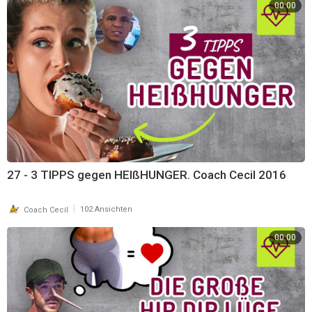
00:00
27 - 3 TIPPS gegen HEIßHUNGER. Coach Cecil 2016
|
Coach Cecil
102 Ansichten
00:00