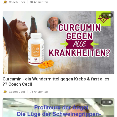
|
Coach Cecil
34 Ansichten
🙋🏽‍♂️ VITAMINE/ MINERALSTOFFE 🙋🏽‍♂️
00:00
Meine absolute BASIS:
Vitamin D3 + K2:
https://bit.ly/3bMyWii
Omega 3 + natürlichem Astaxanthin:
https://bit.ly/2Fth6oc
Basencitrat:
https://bit.ly/3kaYUPD
Natürliches Vitamin C + OPC:
https://bit.ly/35lbRSJ
BIO Jod + BIO Selen:
https://bit.ly/3bLzOUv
Natürliches Multivitamin:
https://bit.ly/2GEwYF5
Natürliches Vitamin C + Eisen:
https://bit.ly/2Zsfcvg
Curcumin Extrakt + Piperin:
https://bit.ly/3ijE93F
L-Tryptophan + Zink:
https://bit.ly/3hjCKIO
Curcumin - ein Wundermittel gegen Krebs & fast alles
Natron:
https://bit.ly/33fq018
?? Coach Cecil
R-Alpha Liponsäure:
https://bit.ly/2GP8mcY
|
Coach Cecil
76 Ansichten
00:00
BIO Chlorella:
https://bit.ly/3iieJDj
BIO Spirulina:
https://bit.ly/33e3Egk
BIO Gerstengras Pulver:
https://bit.ly/3inqc4E