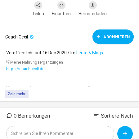
Teilen
Einbetten
Herunterladen
Coach Cecil
ABONNIEREN
Veröffentlicht auf 16 Dec 2020 / Im
Leute & Blogs
⁣⁣⁣⁣⁣⁣⁣⁣⁣⁣💡Meine Nahrungsergänzungen
https://coachcecil.de
💡 Mein Coaching zum Traumkörper & Gesundheit
Zeig mehr
https://maximumprinzip.com
💡 Mein Coaching zum Traumkörper & Gesundheit - 5 kostenlose
sort
0 Bemerkungen
Sortiere Nach
Videos (Freetour)
https://maximumprinzip.com
/freetour