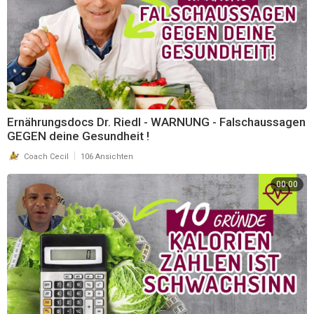
Dein Coach Cecil
https://maximumprinzip.com
https://matrixprinzip.com
Ernährungsdocs Dr. Riedl - WARNUNG - Falschaussagen
GEGEN deine Gesundheit !
|
Coach Cecil
106 Ansichten
00:00