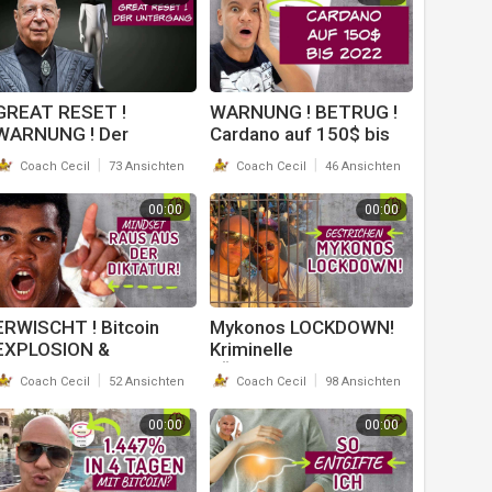
GREAT RESET !
WARNUNG ! BETRUG !
WARNUNG ! Der
Cardano auf 150$ bis
Mensch wird SINNLOS
2022 laut Charles
|
|
Coach Cecil
73 Ansichten
Coach Cecil
46 Ansichten
& ERSETZT ! TEILEN !
Hoskinson !? Jetz
Coach Cecil
kaufen ? Coach Cecil
00:00
00:00
ERWISCHT ! Bitcoin
⁣Mykonos LOCKDOWN!
EXPLOSION &
Kriminelle
BlackRocks dreckiges
LÜGENPRESSE, Urlaub
|
|
Coach Cecil
52 Ansichten
Coach Cecil
98 Ansichten
SPIEL ! Coach Cecil
gestrichen ? BITCOIN
auf 10k$ !? Coach Cecil
00:00
00:00