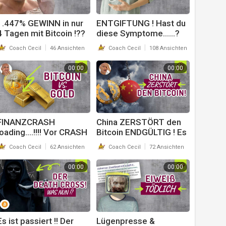
⁣1.447% GEWINN in nur
ENTGIFTUNG ! Hast du
4 Tagen mit Bitcoin !??
diese Symptome......?
Halt dich fest !!! Coach
Dann MUSST du das
|
|
Coach Cecil
46 Ansichten
Coach Cecil
108 Ansichten
Cecil
Video SOFORT gucken !
Coach Cecil
00:00
00:00
FINANZCRASH
China ZERSTÖRT den
loading....!!!! Vor CRASH
Bitcoin ENDGÜLTIG ! Es
schützen mit Bitcoin
gibt eine CHART, die wir
|
|
Coach Cecil
62 Ansichten
Coach Cecil
72 Ansichten
oder Gold ? Coach Cecil
dich UMHAUEN !! Coach
Cecil
00:00
00:00
Es ist passiert !! Der
Lügenpresse &