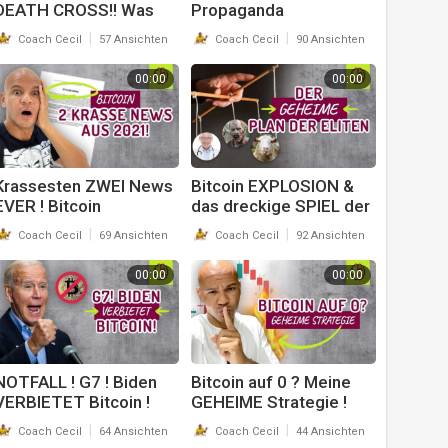
DEATH CROSS!! Was
Propaganda
passiert jetzt !? Bitcoin
VERSTEHEN! Eiweiß
|
|
Coach Cecil
57 Ansichten
Coach Cecil
90 Ansichten
& Krypto. Coach Cecil
Alzheimer? Diabetes
Typ2? Krebs? Coach
00:00
00:00
Cecil
Krassesten ZWEI News
Bitcoin EXPLOSION &
EVER ! Bitcoin
das dreckige SPIEL der
EXPLOSION. S.E.C.!!!!
Eliten über dein Leben !!
|
|
Coach Cecil
69 Ansichten
Coach Cecil
92 Ansichten
Coach Cecil
Coach Cecil
00:00
00:00
NOTFALL ! G7 ! Biden
Bitcoin auf 0 ? Meine
VERBIETET Bitcoin !
GEHEIME Strategie !
Verwackelt &
JETZT keinen Fehler
|
|
Coach Cecil
64 Ansichten
Coach Cecil
44 Ansichten
schlechter Ton weil
machen ! Coach Cecil