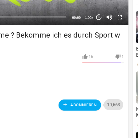
00:00
1.00x
20
me ? Bekomme ich es durch Sport w
16
1
10,663
ABONNIEREN