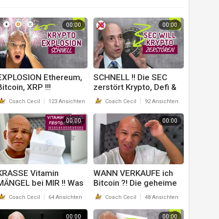
00:00
00:00
EXPLOSION Ethereum,
SCHNELL !! Die SEC
Bitcoin, XRP !!!
zerstört Krypto, Defi &
SCHNELL gucken !!
Uniswap ! Was jetzt !?
|
|
Coach Cecil
123 Ansichten
Coach Cecil
92 Ansichten
Coach Cecil
Coach Cecil
00:00
00:00
KRASSE Vitamin
WANN VERKAUFE ich
MÄNGEL bei MIR !! Was
Bitcoin ?! Die geheime
nun ?? Coach Cecil
EXIT STRATEGIE der
|
|
Coach Cecil
64 Ansichten
Coach Cecil
48 Ansichten
Hedge Fund MANAGER
!! Coach Cecil
00:00
00:00